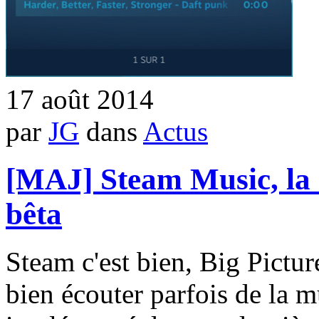
17 août 2014
par
JG
dans
Actus
[MAJ] Steam Music, la 
bêta
Steam c'est bien, Big Pictu
bien écouter parfois de la m