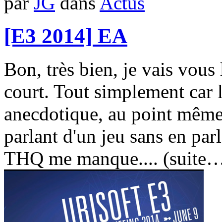
par
JG
dans
Actus
[E3 2014] EA
Bon, très bien, je vais vous l
court. Tout simplement car l
anecdotique, au point même 
parlant d'un jeu sans en parle
THQ me manque.... (suite