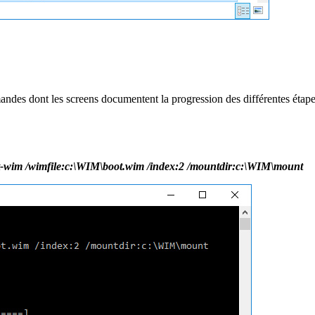
mmandes dont les screens documentent la progression des différentes étape
-wim /wimfile:c:\WIM\boot.wim /index:2 /mountdir:c:\WIM\mount