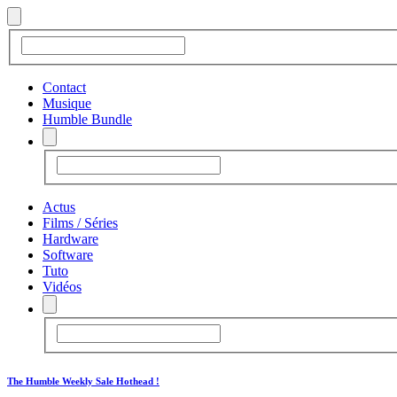
Contact
Musique
Humble Bundle
Actus
Films / Séries
Hardware
Software
Tuto
Vidéos
The Humble Weekly Sale Hothead !