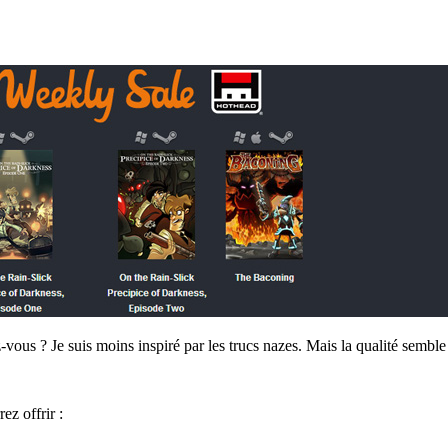
vous ? Je suis moins inspiré par les trucs nazes. Mais la qualité semble 
ez offrir :