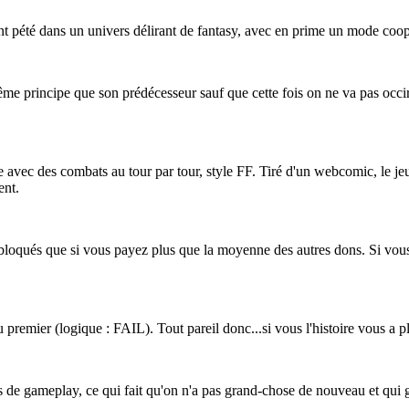
nt pété dans un univers délirant de fantasy, avec en prime un mode coop
 Même principe que son prédécesseur sauf que cette fois on ne va pas occ
le avec des combats au tour par tour, style FF. Tiré d'un webcomic, le j
ent.
bloqués que si vous payez plus que la moyenne des autres dons. Si vous
du premier (logique : FAIL). Tout pareil donc...si vous l'histoire vous a pl
 de gameplay, ce qui fait qu'on n'a pas grand-chose de nouveau et qui g